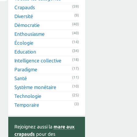
(59)
Crapauds
(9)
Diversité
(40)
Démocratie
(40)
Enthousiasme
(14)
Écologie
(34)
Education
(18)
Intelligence collective
(17)
Paradigme
(11)
Santé
(10)
Système monétaire
(25)
Technologie
(3)
Temporaire
Rejoignez aussi la
mare aux
crapauds
pour des