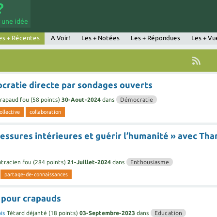
 une idée
es + Récentes
A Voir!
Les + Notées
Les + Répondues
Les + Vu
cratie directe par sondages ouverts
rapaud fou
(
58
points)
30-Aout-2024
dans
Démocratie
ollective
collaboration
lessures intérieures et guérir l’humanité » avec Tha
tracien fou
(
284
points)
21-Juillet-2024
dans
Enthousiasme
partage-de-connaissances
e pour crapauds
is
Tétard déjanté
(
18
points)
03-Septembre-2023
dans
Education