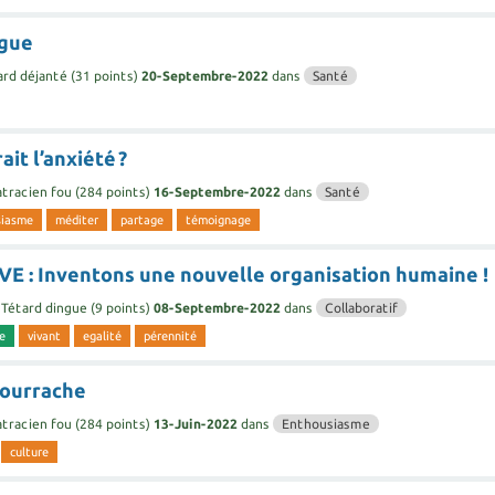
igue
ard déjanté
(
31
points)
20-Septembre-2022
dans
Santé
it l’anxiété ?
tracien fou
(
284
points)
16-Septembre-2022
dans
Santé
siasme
méditer
partage
témoignage
E : Inventons une nouvelle organisation humaine !
Tétard dingue
(
9
points)
08-Septembre-2022
dans
Collaboratif
ue
vivant
egalité
pérennité
bourrache
tracien fou
(
284
points)
13-Juin-2022
dans
Enthousiasme
culture