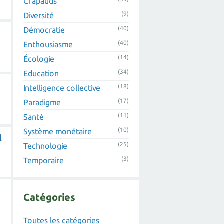
Crapauds
(9)
Diversité
(40)
Démocratie
(40)
Enthousiasme
(14)
Écologie
(34)
Education
(18)
Intelligence collective
(17)
Paradigme
(11)
Santé
(10)
Système monétaire
l
(25)
Technologie
(3)
Temporaire
Catégories
Toutes les catégories