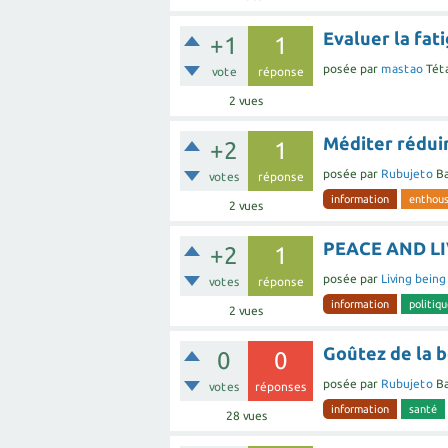
Evaluer la fat
+1
1
posée
par
mastao
Tét
vote
réponse
2
vues
Méditer réduira
+2
1
posée
par
Rubujeto
Ba
votes
réponse
information
enthou
2
vues
PEACE AND LIV
+2
1
posée
par
Living being
votes
réponse
information
politiq
2
vues
Goûtez de la 
0
0
posée
par
Rubujeto
Ba
votes
réponses
information
santé
28
vues