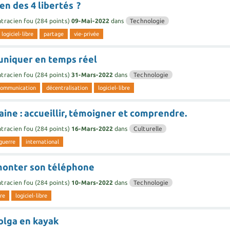
en des 4 libertés ?
tracien fou
(
284
points)
09-Mai-2022
dans
Technologie
logiciel-libre
partage
vie-privée
uniquer en temps réel
tracien fou
(
284
points)
31-Mars-2022
dans
Technologie
communication
décentralisation
logiciel-libre
ine : accueillir, témoigner et comprendre.
tracien fou
(
284
points)
16-Mars-2022
dans
Culturelle
guerre
international
monter son téléphone
tracien fou
(
284
points)
10-Mars-2022
dans
Technologie
re
logiciel-libre
olga en kayak