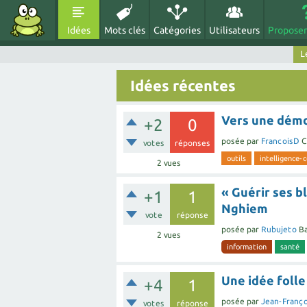
Idées
Mots clés
Catégories
Utilisateurs
Proposer
L
Idées récentes
Vers une démo
+2
0
posée
par
FrancoisD
C
votes
réponses
outils
intelligence-c
2
vues
« Guérir ses b
+1
1
Nghiem
vote
réponse
posée
par
Rubujeto
Ba
2
vues
information
santé
Une idée foll
+4
1
posée
par
Jean-Franço
votes
réponse