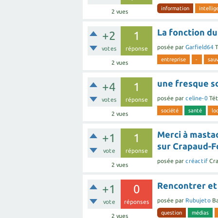
information
intellig
2
vues
La fonction du
+2
1
posée
par
Garfield64
T
votes
réponse
entreprise
-
sau
2
vues
une fresque s
+4
1
posée
par
celine-0
Tét
votes
réponse
société
santé
lo
2
vues
Merci à mastao
+1
1
sur Crapaud-Fo
vote
réponse
posée
par
créactif
Cr
2
vues
Rencontrer et 
+1
0
posée
par
Rubujeto
Ba
vote
réponses
question
médias
2
vues