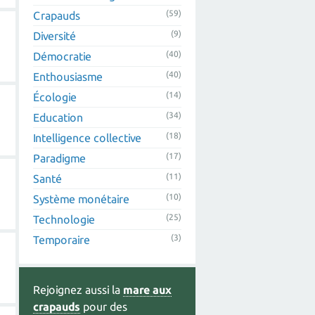
(59)
Crapauds
(9)
Diversité
(40)
Démocratie
(40)
Enthousiasme
(14)
Écologie
(34)
Education
(18)
Intelligence collective
(17)
Paradigme
(11)
Santé
(10)
Système monétaire
(25)
Technologie
(3)
Temporaire
Rejoignez aussi la
mare aux
crapauds
pour des