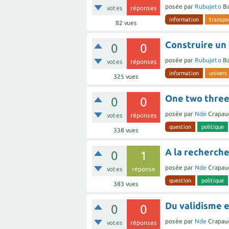
posée
par
Rubujeto
Ba
votes
réponses
information
transpo
82
vues
Construire un
0
0
posée
par
Rubujeto
Ba
votes
réponses
information
univers
325
vues
One two three 
0
0
posée
par
Nde
Crapau
votes
réponses
question
politique
338
vues
A la recherche
0
1
posée
par
Nde
Crapau
votes
réponse
question
politique
383
vues
Du validisme e
0
0
posée
par
Nde
Crapau
votes
réponses