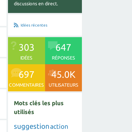
discussions en direct.
Idées récentes
303
647
IDÉES
RÉPONSES
697
45.0K
COMMENTAIRES
UTILISATEURS
Mots clés les plus
utilisés
suggestion
action