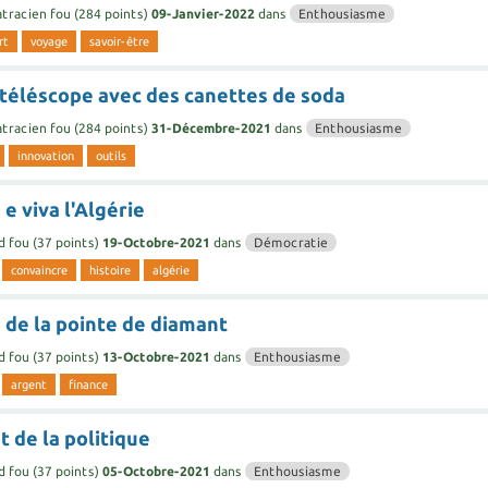
tracien fou
(
284
points)
09-Janvier-2022
dans
Enthousiasme
rt
voyage
savoir-être
 téléscope avec des canettes de soda
tracien fou
(
284
points)
31-Décembre-2021
dans
Enthousiasme
innovation
outils
e viva l'Algérie
d fou
(
37
points)
19-Octobre-2021
dans
Démocratie
convaincre
histoire
algérie
 de la pointe de diamant
d fou
(
37
points)
13-Octobre-2021
dans
Enthousiasme
argent
finance
t de la politique
d fou
(
37
points)
05-Octobre-2021
dans
Enthousiasme