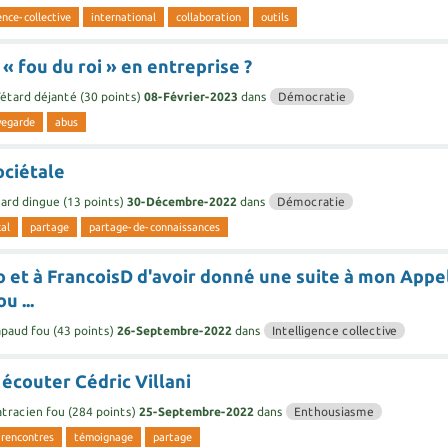
ence-collective
international
collaboration
outils
 « fou du roi » en entreprise ?
étard déjanté
(
30
points)
08-Février-2023
dans
Démocratie
vegarde
abus
ociétale
ard dingue
(
13
points)
30-Décembre-2022
dans
Démocratie
cal
partage
partage-de-connaissances
 et à FrancoisD d'avoir donné une suite à mon Appe
u ...
apaud fou
(
43
points)
26-Septembre-2022
dans
Intelligence collective
écouter Cédric Villani
tracien fou
(
284
points)
25-Septembre-2022
dans
Enthousiasme
rencontres
témoignage
partage