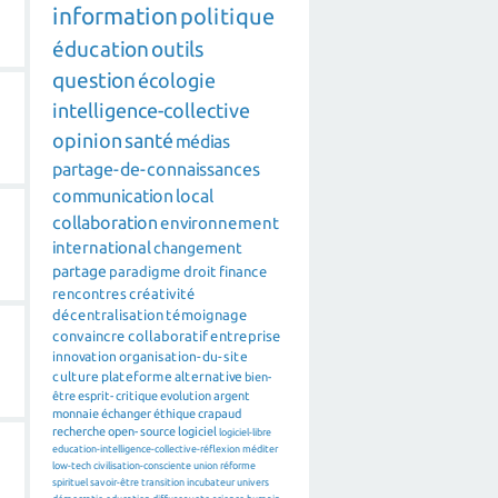
information
politique
éducation
outils
question
écologie
intelligence-collective
opinion
santé
médias
partage-de-connaissances
communication
local
collaboration
environnement
international
changement
partage
paradigme
droit
finance
rencontres
créativité
décentralisation
témoignage
convaincre
collaboratif
entreprise
innovation
organisation-du-site
culture
plateforme
alternative
bien-
être
esprit-critique
evolution
argent
monnaie
échanger
éthique
crapaud
recherche
open-source
logiciel
logiciel-libre
education-intelligence-collective-réflexion
méditer
low-tech
civilisation-consciente
union
réforme
spirituel
savoir-être
transition
incubateur
univers