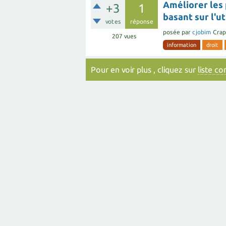
Améliorer les
+3
1
basant sur l'ut
votes
réponse
posée
par
cjobim
Crap
207
vues
information
droit
Pour en voir plus , cliquez sur
liste c