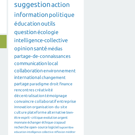
suggestion
action
information
politique
éducation
outils
question
écologie
intelligence-collective
opinion
santé
médias
partage-de-connaissances
communication
local
collaboration
environnement
international
changement
partage
paradigme
droit
finance
rencontres
créativité
décentralisation
témoignage
convaincre
collaboratif
entreprise
innovation
organisation-du-site
culture
plateforme
alternative
bien-
être
esprit-critique
evolution
argent
monnaie
échanger
éthique
crapaud
recherche
open-source
logiciel
logiciel-libre
education-intelligence-collective-réflexion
méditer