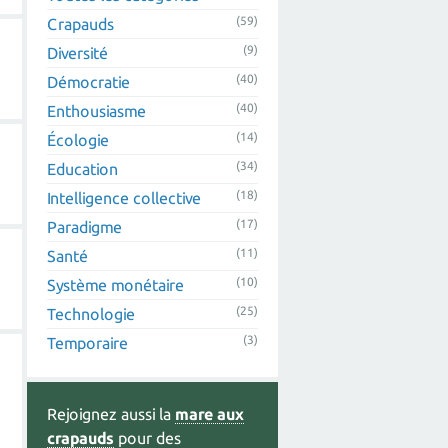
(59)
Crapauds
(9)
Diversité
(40)
Démocratie
(40)
Enthousiasme
(14)
Écologie
(34)
Education
(18)
Intelligence collective
(17)
Paradigme
(11)
Santé
(10)
Système monétaire
(25)
Technologie
(3)
Temporaire
Rejoignez aussi la
mare aux
crapauds
pour des