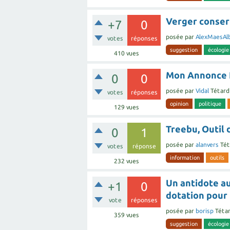
Verger conserv
+7
0
posée
par
AlexMaesAl
votes
réponses
suggestion
écologie
410
vues
Mon Annonce 
0
0
posée
par
Vidal
Tétard
votes
réponses
opinion
politique
129
vues
Treebu, Outil 
0
1
posée
par
alanvers
Tét
votes
réponse
information
outils
232
vues
Un antidote au
+1
0
dotation pour
vote
réponses
posée
par
borisp
Téta
359
vues
suggestion
écologie