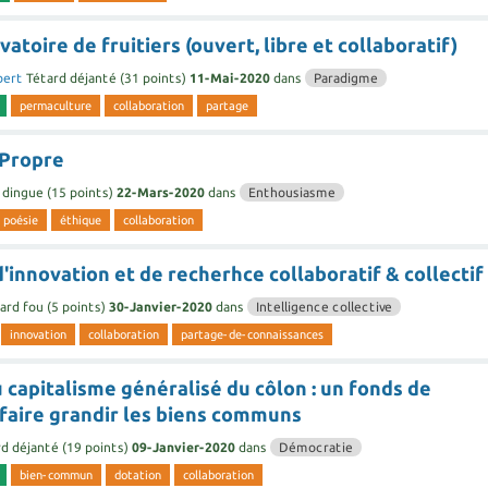
atoire de fruitiers (ouvert, libre et collaboratif)
bert
Tétard déjanté
(
31
points)
11-Mai-2020
dans
Paradigme
permaculture
collaboration
partage
Propre
 dingue
(
15
points)
22-Mars-2020
dans
Enthousiasme
poésie
éthique
collaboration
d'innovation et de recherhce collaboratif & collectif
ard fou
(
5
points)
30-Janvier-2020
dans
Intelligence collective
innovation
collaboration
partage-de-connaissances
 capitalisme généralisé du côlon : un fonds de
 faire grandir les biens communs
rd déjanté
(
19
points)
09-Janvier-2020
dans
Démocratie
bien-commun
dotation
collaboration