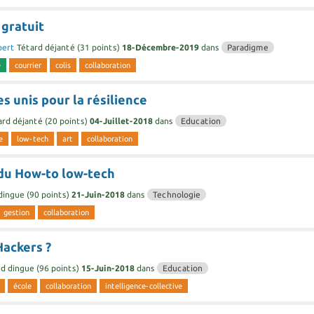
 gratuit
bert
Tétard déjanté
(
31
points)
18-Décembre-2019
dans
Paradigme
e
courrier
colis
collaboration
es unis pour la résilience
ard déjanté
(
20
points)
04-Juillet-2018
dans
Education
e
low-tech
art
collaboration
du How-to low-tech
dingue
(
90
points)
21-Juin-2018
dans
Technologie
gestion
collaboration
Hackers ?
d dingue
(
96
points)
15-Juin-2018
dans
Education
école
collaboration
intelligence-collective