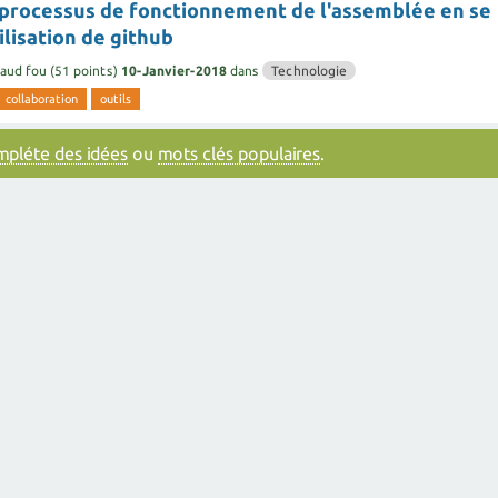
 processus de fonctionnement de l'assemblée en se
ilisation de github
aud fou
(
51
points)
10-Janvier-2018
dans
Technologie
collaboration
outils
ompléte des idées
ou
mots clés populaires
.