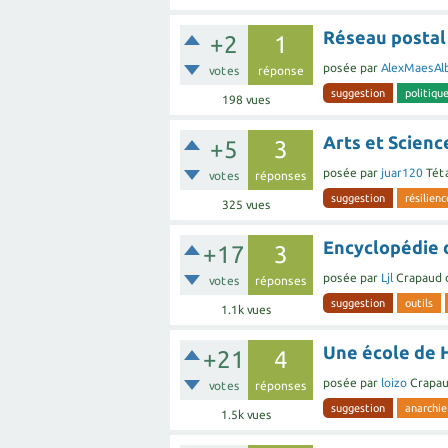
Réseau postal
+2
1
posée
par
AlexMaesAl
votes
réponse
suggestion
politiqu
198
vues
Arts et Scienc
+5
3
posée
par
juar120
Tét
votes
réponses
suggestion
résilienc
325
vues
Encyclopédie 
+17
3
posée
par
Ljl
Crapaud 
votes
réponses
suggestion
outils
1.1k
vues
Une école de 
+21
4
posée
par
loizo
Crapau
votes
réponses
suggestion
anarchie
1.5k
vues