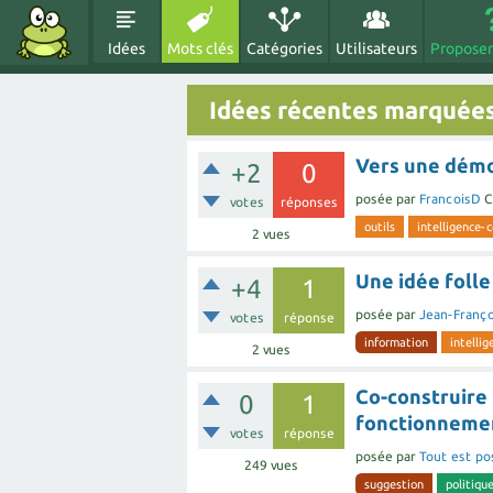
Idées
Mots clés
Catégories
Utilisateurs
Proposer
Idées récentes marquées
Vers une démo
+2
0
posée
par
FrancoisD
C
votes
réponses
outils
intelligence-c
2
vues
Une idée foll
+4
1
posée
par
Jean-Franço
votes
réponse
information
intellig
2
vues
Co-construire
0
1
fonctionnement
votes
réponse
posée
par
Tout est po
249
vues
suggestion
politiqu