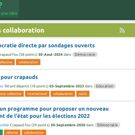
 une idée
 collaboration
cratie directe par sondages ouverts
rapaud fou
(
58
points)
30-Aout-2024
dans
Démocratie
ollective
collaboration
e pour crapauds
is
Tétard déjanté
(
18
points)
03-Septembre-2023
dans
Education
ence-collective
international
collaboration
outils
 un programme pour proposer un nouveau
 de l'état pour les élections 2022
ssible
Crapaud fou
(
39
points)
30-Septembre-2020
dans
Démocratie
e
réforme
collaboration