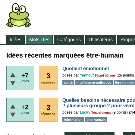
Idées
Mots clés
Catégories
Utilisateurs
Propos
Idées récentes marquées être-humain
Quotient émotionnel
3
+7
posée
par
Yannouf
(
26
points)
Tétard déjanté
votes
réponses
santé
intelligence-collective
être-humain
Quelles besoins nécessaire pou
? plusieurs groupe ? pour vivre
3
+2
posée
par
Lucky
(
9
points)
24-
votes
Tétard dingue
réponses
information
être-humain