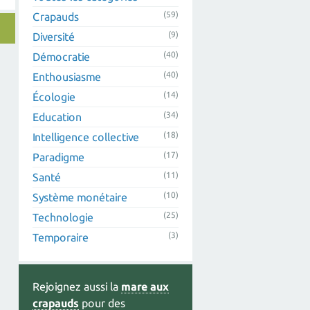
(59)
Crapauds
(9)
Diversité
(40)
Démocratie
(40)
Enthousiasme
(14)
Écologie
(34)
Education
(18)
Intelligence collective
(17)
Paradigme
(11)
Santé
(10)
Système monétaire
(25)
Technologie
(3)
Temporaire
Rejoignez aussi la
mare aux
crapauds
pour des