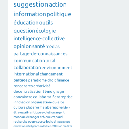
suggestion
action
information
politique
éducation
outils
question
écologie
intelligence-collective
opinion
santé
médias
partage-de-connaissances
communication
local
collaboration
environnement
international
changement
partage
paradigme
droit
finance
rencontres
créativité
décentralisation
témoignage
convaincre
collaboratif
entreprise
innovation
organisation-du-site
culture
plateforme
alternative
bien-
être
esprit-critique
evolution
argent
monnaie
échanger
éthique
crapaud
recherche
open-source
logiciel
logiciel-libre
education-intelligence-collective-réflexion
méditer