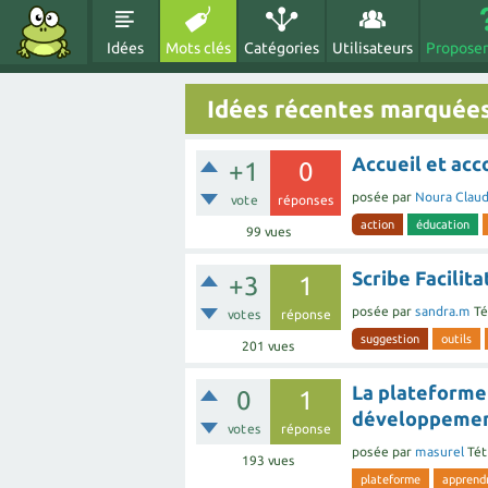
Idées
Mots clés
Catégories
Utilisateurs
Proposer
Idées récentes marquées
Accueil et ac
+1
0
posée
par
Noura Clau
vote
réponses
action
éducation
99
vues
Scribe Facilita
+3
1
posée
par
sandra.m
Té
votes
réponse
suggestion
outils
201
vues
La plateforme
0
1
développemen
votes
réponse
posée
par
masurel
Tét
193
vues
plateforme
apprend