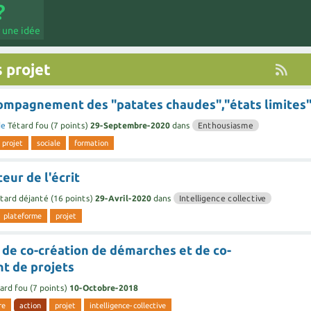
 une idée
 projet
compagnement des "patates chaudes","états limites
de
Tétard fou
(
7
points)
29-Septembre-2020
dans
Enthousiasme
projet
sociale
formation
teur de l'écrit
tard déjanté
(
16
points)
29-Avril-2020
dans
Intelligence collective
plateforme
projet
 de co-création de démarches et de co-
t de projets
ard fou
(
7
points)
10-Octobre-2018
re
action
projet
intelligence-collective