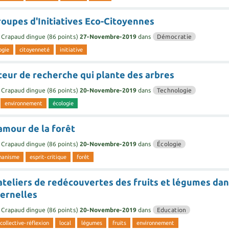
oupes d'Initiatives Eco-Citoyennes
Crapaud dingue
(
86
points)
27-Novembre-2019
dans
Démocratie
ogie
citoyenneté
initiative
teur de recherche qui plante des arbres
Crapaud dingue
(
86
points)
20-Novembre-2019
dans
Technologie
environnement
écologie
amour de la forêt
Crapaud dingue
(
86
points)
20-Novembre-2019
dans
Écologie
manisme
esprit-critique
forêt
ateliers de redécouvertes des fruits et légumes da
ternelles
Crapaud dingue
(
86
points)
20-Novembre-2019
dans
Education
collective-réflexion
local
légumes
fruits
environnement