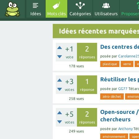
Idées
Mots clés
Catégories
Utilisateurs
Proposer
Idées récentes marquée
Des centres d
+1
2
posée
par
Carolanne2
vote
réponses
plastique
verre
e
178
vues
Réutiliser les
+3
1
posée
par
GG77
Tétar
votes
réponse
zéro-déchet
enviro
258
vues
Open-source / 
+5
2
chercheurs
votes
réponses
posée
par
Anthony
Tét
249
vues
environnement
open