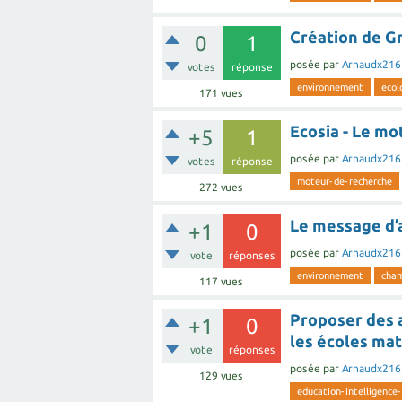
Création de Gr
0
1
posée
par
Arnaudx216
votes
réponse
environnement
ecol
171
vues
Ecosia - Le mo
+5
1
posée
par
Arnaudx216
votes
réponse
moteur-de-recherche
272
vues
Le message d’
+1
0
posée
par
Arnaudx216
vote
réponses
environnement
cha
117
vues
Proposer des 
+1
0
les écoles ma
vote
réponses
posée
par
Arnaudx216
129
vues
education-intelligence-