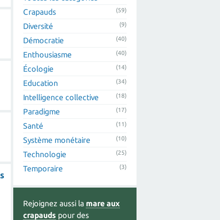
(59)
Crapauds
(9)
Diversité
(40)
Démocratie
(40)
Enthousiasme
(14)
Écologie
(34)
Education
(18)
Intelligence collective
(17)
Paradigme
(11)
Santé
(10)
Système monétaire
(25)
Technologie
(3)
Temporaire
ns
Rejoignez aussi la
mare aux
crapauds
pour des