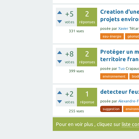
Creation d'un
+5
2
projets envi
votes
réponses
posée
par
Xavier
Tétar
331
vues
eau-énergie
géomat
Protéger un m
+8
2
territoire fra
votes
réponses
posée
par
Tuo
Crapau
399
vues
environnement
biod
detecteur feu
+2
1
posée
par
Alexandre-
votes
réponse
suggestion
environ
255
vues
Pour en voir plus , cliquez sur
liste c