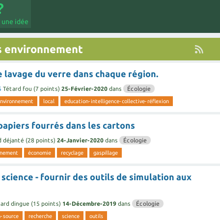
 une idée
s environnement
e lavage du verre dans chaque région.
5
Tétard fou
(
7
points)
25-Février-2020
dans
Écologie
nvironnement
local
education-intelligence-collective-réflexion
 papiers fourrés dans les cartons
d déjanté
(
28
points)
24-Janvier-2020
dans
Écologie
nnement
économie
recyclage
gaspillage
science - fournir des outils de simulation aux
ard dingue
(
15
points)
14-Décembre-2019
dans
Écologie
-source
recherche
science
outils