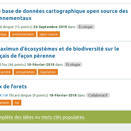
e base de données cartographique open source des
ronnementaux
d dingue
(
15
points)
23-Septembre-2019
dans
Écologie
ique
environnement
open-source
aximun d'écosystèmes et de biodiversité sur le
nçais de façon pérenne
d fou
(
46
points)
10-Février-2019
dans
Écologie
iversité
ecosystèmes
législation
x de forets
FK1VA
Tétard dingue
(
9
points)
18-Février-2018
dans
Collaboratif
nement
iot
ompléte des idées
ou
mots clés populaires
.