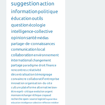
suggestion
action
information
politique
éducation
outils
question
écologie
intelligence-collective
opinion
santé
médias
partage-de-connaissances
communication
local
collaboration
environnement
international
changement
partage
paradigme
droit
finance
rencontres
créativité
décentralisation
témoignage
convaincre
collaboratif
entreprise
innovation
organisation-du-site
culture
plateforme
alternative
bien-
être
esprit-critique
evolution
argent
monnaie
échanger
éthique
crapaud
recherche
open-source
logiciel
logiciel-libre
education-intelligence-collective-réflexion
méditer