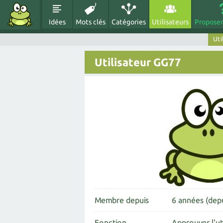
Idées
Mots clés
Catégories
Utilisateurs
Proposer
Uti
Utilisateur GG77
Membre depuis
6 années (dep
Fonction
Approuver l'ut