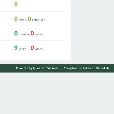
0
0
0
idées,
réponses
0
0
votes +,
votes -
9
0
votes +,
votes -
Powered by
Question2Answer
CrazyToad on
Gitea du DistriLab