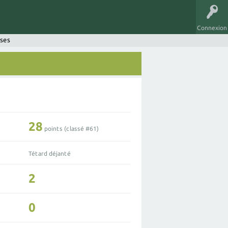
Connexion
nses
28
points (classé #
61
)
Tétard déjanté
2
0