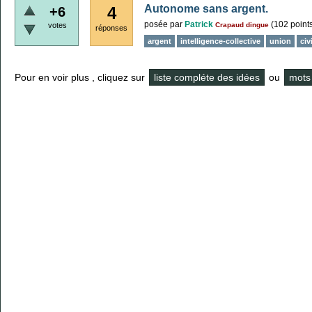
Autonome sans argent.
4
+6
posée
par
Patrick
(
102
point
votes
Crapaud dingue
réponses
argent
intelligence-collective
union
civ
Pour en voir plus , cliquez sur
liste compléte des idées
ou
mots 