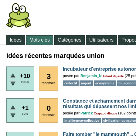
Idées
Mots clés
Catégories
Utilisateurs
Propos
Idées récentes marquées union
Incubateur d'entreprise auton
3
+10
posée
par
Benjamin_N
(
25
poi
Tétard déjanté
votes
réponses
collectif
argent
ecosysteme
bluecono
Constance et acharnement dans 
résultats qui dépassent nos limi
0
+1
posée
par
Patrick
(
102
point
vote
Crapaud dingue
réponses
intelligence-collective
civilisation-conscie
Faire tomber "le mammouth"... C