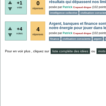
résultats qui dépassent nos limi
0
+1
posée
par
Patrick
(
102
point
vote
Crapaud dingue
réponses
intelligence-collective
civilisation-conscie
Argent, banques et finance sont
notre énergie pour jouer dans le
4
+4
posée
par
Patrick
(
102
point
votes
Crapaud dingue
réponses
finance
civilisation-consciente
argent
i
Pour en voir plus , cliquez sur
liste compléte des idées
ou
mots 