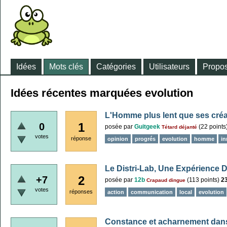
Idées
Mots clés
Catégories
Utilisateurs
Propos
Idées récentes marquées evolution
L'Homme plus lent que ses créa
1
0
posée
par
Guitgeek
(
22
points
Tétard déjanté
votes
réponse
opinion
progrés
evolution
homme
in
Le Distri-Lab, Une Expérience D
2
+7
posée
par
12b
(
113
points)
2
Crapaud dingue
votes
réponses
action
communication
local
evolution
Constance et acharnement dans 