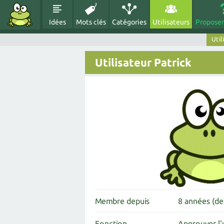
Idées
Mots clés
Catégories
Utilisateurs
Proposer
Util
Utilisateur Patrick
Membre depuis
8 années (de
Fonction
Approuver l'u