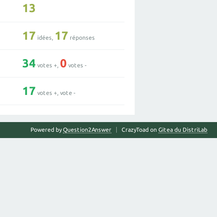
13
17
17
idées,
réponses
34
0
votes +,
votes -
17
votes +, vote -
Powered by
Question2Answer
CrazyToad on
Gitea du DistriLab