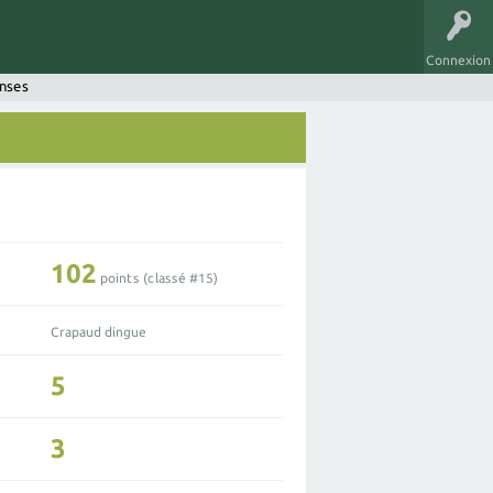
Connexion
onses
102
points (classé #
15
)
Crapaud dingue
5
3