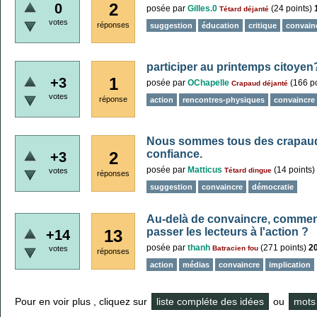
2
0
posée
par
Gilles.0
(
24
points)
Tétard déjanté
votes
réponses
suggestion
éducation
critique
convain
participer au printemps citoyen
1
+3
posée
par
OChapelle
(
166
po
Crapaud déjanté
votes
réponse
action
rencontres-physiques
convaincre
Nous sommes tous des crapauds 
confiance.
2
+3
posée
par
Matticus
(
14
points)
votes
Tétard dingue
réponses
suggestion
convaincre
démocratie
Au-delà de convaincre, comment 
passer les lecteurs à l'action ?
13
+14
posée
par
thanh
(
271
points)
2
votes
Batracien fou
réponses
action
médias
convaincre
implication
Pour en voir plus , cliquez sur
liste compléte des idées
ou
mots 