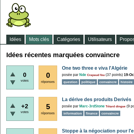
Idées
Mots clés
Catégories
Utilisateurs
Propos
Idées récentes marquées convaincre
One two three e viva l'Algérie
0
0
posée
par
Nde
(
37
points)
19-Oc
Crapaud fou
votes
réponses
question
politique
convaincre
histoire
La dérive des produits Derivés
5
+2
posée
par
Marc-3rdStone
(
9
po
Tétard dingue
votes
réponses
information
finance
convaincre
Stoppe à la négociation pour l'