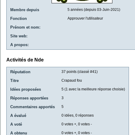
Membre depuis
5 années (depuis 03-Juin-2021)
Fonction
Approuver l'utilisateur
Prénom et nom:
Site web:
A propos:
Activités de Nde
Réputation
37
points (classé #
41
)
Titre
Crapaud fou
Idées proposées
5
(
1
avec la meilleure réponse choisie)
Réponses apportées
3
Commentaires apportés
5
A évalué
0
idées,
0
réponses
A voté
0
votes +,
0
votes -
A obtenu
0
votes +,
0
votes -