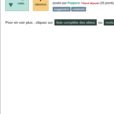
posée
par
Pepperic
(
26
points
votes
Tétard déjanté
réponses
suggestion
créativité
Pour en voir plus , cliquez sur
liste compléte des idées
ou
mots 