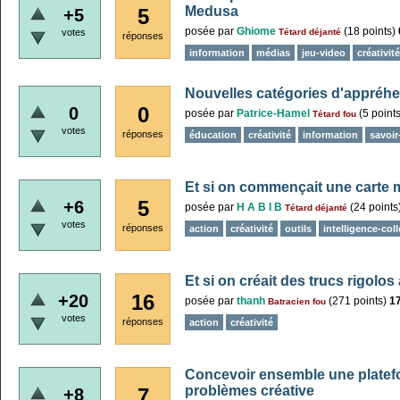
Medusa
5
+5
posée
par
Ghiome
(
18
points)
votes
Tétard déjanté
réponses
information
médias
jeu-video
créativité
Nouvelles catégories d'appréhen
0
0
posée
par
Patrice-Hamel
(
5
points
Tétard fou
votes
réponses
éducation
créativité
information
savoir
Et si on commençait une carte 
5
+6
posée
par
H A B I B
(
24
points
Tétard déjanté
votes
réponses
action
créativité
outils
intelligence-coll
Et si on créait des trucs rigolo
16
+20
posée
par
thanh
(
271
points)
1
Batracien fou
votes
réponses
action
créativité
Concevoir ensemble une platef
problèmes créative
7
+8