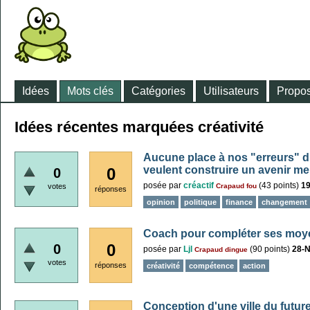
Idées
Mots clés
Catégories
Utilisateurs
Propos
Idées récentes marquées créativité
Aucune place à nos "erreurs" d
veulent construire un avenir mei
0
0
posée
par
créactif
(
43
points)
19
votes
Crapaud fou
réponses
opinion
politique
finance
changement
Coach pour compléter ses moye
0
0
posée
par
Ljl
(
90
points)
28-
Crapaud dingue
votes
réponses
créativité
compétence
action
Conception d'une ville du future 