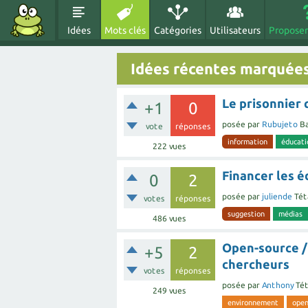
Idées
Mots clés
Catégories
Utilisateurs
Proposer
Idées récentes marquées
Le prisonnier
+1
0
posée
par
Rubujeto
Ba
vote
réponses
information
éducati
222
vues
Financer les é
0
2
posée
par
juliende
Tét
votes
réponses
suggestion
médias
486
vues
Open-source / 
+5
2
chercheurs
votes
réponses
posée
par
Anthony
Tét
249
vues
environnement
open