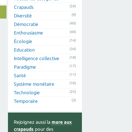
(59)
Crapauds
(9)
Diversité
(40)
Démocratie
(40)
Enthousiasme
(14)
Écologie
(34)
Education
(18)
Intelligence collective
(17)
Paradigme
(11)
Santé
(10)
Système monétaire
(25)
Technologie
(3)
Temporaire
Rejoignez aussi la
mare aux
crapauds
pour des