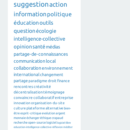
suggestion
action
information
politique
éducation
outils
question
écologie
intelligence-collective
opinion
santé
médias
partage-de-connaissances
communication
local
collaboration
environnement
international
changement
partage
paradigme
droit
finance
rencontres
créativité
décentralisation
témoignage
convaincre
collaboratif
entreprise
innovation
organisation-du-site
culture
plateforme
alternative
bien-
être
esprit-critique
evolution
argent
monnaie
échanger
éthique
crapaud
recherche
open-source
logiciel
logiciel-libre
education-intelligence-collective-réflexion
méditer