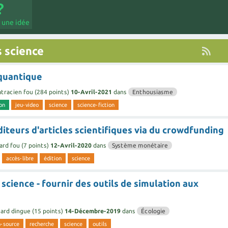
 une idée
 science
 quantique
tracien fou
(
284
points)
10-Avril-2021
dans
Enthousiasme
on
jeu-video
science
science-fiction
diteurs d'articles scientifiques via du crowdfunding
ard fou
(
7
points)
12-Avril-2020
dans
Système monétaire
accès-libre
édition
science
science - fournir des outils de simulation aux
ard dingue
(
15
points)
14-Décembre-2019
dans
Écologie
-source
recherche
science
outils