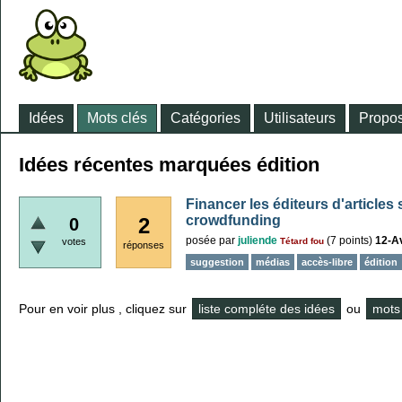
Idées
Mots clés
Catégories
Utilisateurs
Propos
Idées récentes marquées édition
Financer les éditeurs d'articles 
crowdfunding
2
0
posée
par
juliende
(
7
points)
12-Av
votes
Tétard fou
réponses
suggestion
médias
accès-libre
édition
Pour en voir plus , cliquez sur
liste compléte des idées
ou
mots 