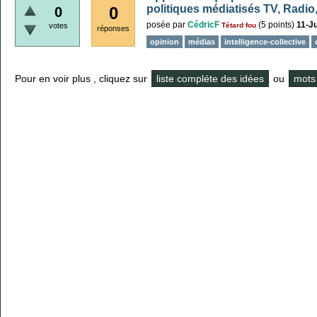
politiques médiatisés TV, Radio,
0
0
posée
par
CédricF
(
5
points)
11-Ju
votes
Tétard fou
réponses
opinion
médias
intelligence-collective
Pour en voir plus , cliquez sur
liste compléte des idées
ou
mots 