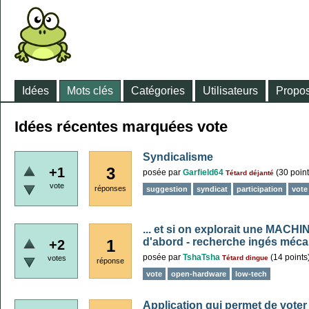
Idées
Mots clés
Catégories
Utilisateurs
Propos
Idées récentes marquées vote
Syndicalisme
3
+1
posée
par
Garfield64
(
30
point
Tétard déjanté
vote
réponses
suggestion
syndicat
participation
vote
... et si on explorait une MA
d'abord - recherche ingés méc
1
+2
posée
par
TshaTsha
(
14
points
votes
Tétard dingue
réponse
vote
open-hardware
low-tech
Application qui permet de voter