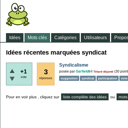
Idées
Mots clés
Catégories
Utilisateurs
Propos
Idées récentes marquées syndicat
Syndicalisme
3
+1
posée
par
Garfield64
(
30
point
Tétard déjanté
vote
réponses
suggestion
syndicat
participation
vote
Pour en voir plus , cliquez sur
liste compléte des idées
ou
mots 