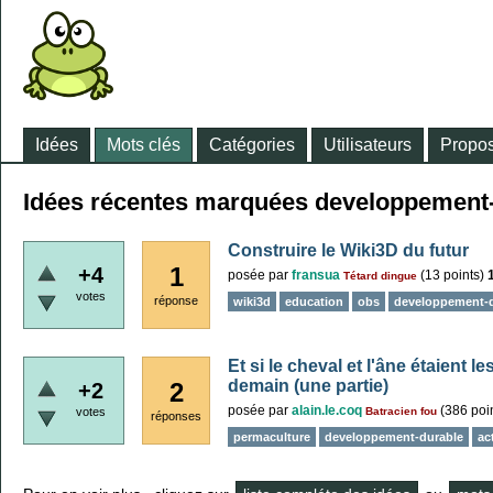
Idées
Mots clés
Catégories
Utilisateurs
Propos
Idées récentes marquées developpement
Construire le Wiki3D du futur
1
+4
posée
par
fransua
(
13
points)
Tétard dingue
votes
réponse
wiki3d
education
obs
developpement-d
Et si le cheval et l'âne étaient 
demain (une partie)
2
+2
posée
par
alain.le.coq
(
386
poin
votes
Batracien fou
réponses
permaculture
developpement-durable
ac