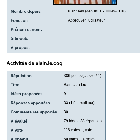
Membre depuis
8 années (depuis 31-Juillet-2018)
Fonction
Approuver l'utilisateur
Prénom et nom:
Site web:
A propos:
Activités de alain.le.coq
Réputation
386
points (classé #
1
)
Titre
Batracien fou
Idées proposées
9
Réponses apportées
33
(
1
élu meilleur)
Commentaires apportés
30
A évalué
79
idées,
38
réponses
A voté
116
votes +, vote -
A obtenu
60
votes +,
0
votes -