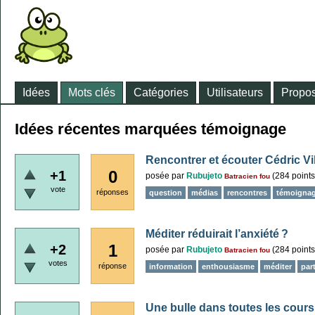
Idées
Mots clés
Catégories
Utilisateurs
Propos
Idées récentes marquées témoignage
Rencontrer et écouter Cédric Vil
0
+1
posée
par
Rubujeto
(
284
points
Batracien fou
vote
réponses
question
médias
rencontres
témoigna
Méditer réduirait l’anxiété ?
1
+2
posée
par
Rubujeto
(
284
points
Batracien fou
votes
réponse
information
enthousiasme
méditer
par
Une bulle dans toutes les cours