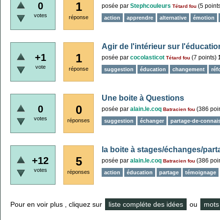
1
0
posée
par
Stephcouleurs
(
5
point
Tétard fou
votes
réponse
action
apprendre
alternative
émotion
Agir de l'intérieur sur l'éducatio
1
+1
posée
par
cocolasticot
(
7
points)
Tétard fou
vote
réponse
suggestion
éducation
changement
réf
Une boite à Questions
0
0
posée
par
alain.le.coq
(
386
poin
Batracien fou
votes
réponses
suggestion
échanger
partage-de-connai
la boite à stages/échanges/par
5
+12
posée
par
alain.le.coq
(
386
poin
Batracien fou
votes
réponses
action
éducation
partage
témoignage
Pour en voir plus , cliquez sur
liste compléte des idées
ou
mots 