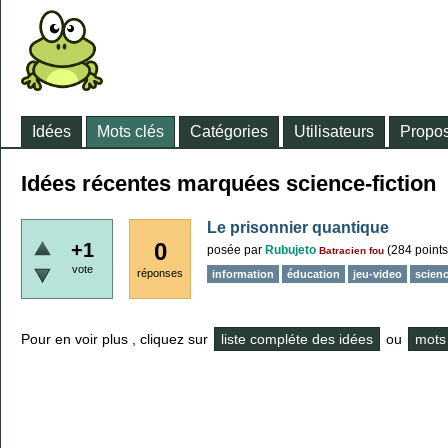
Idées
Mots clés
Catégories
Utilisateurs
Propos
Idées récentes marquées science-fiction
Le prisonnier quantique
0
+1
posée
par
Rubujeto
(
284
points
Batracien fou
vote
réponses
information
éducation
jeu-video
scien
Pour en voir plus , cliquez sur
liste compléte des idées
ou
mots 