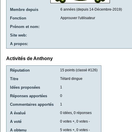
Membre depuis
6 années (depuis 14-Décembre-2019)
Fonction
Approuver l'utilisateur
Prénom et nom:
Site web:
A propos:
Activités de Anthony
Réputation
15
points (classé #
126
)
Titre
Tétard dingue
Idées proposées
1
Réponses apportées
0
Commentaires apportés
1
A évalué
0
idées,
0
réponses
A voté
0
votes +,
0
votes -
A obtenu
5
votes +,
0
votes -