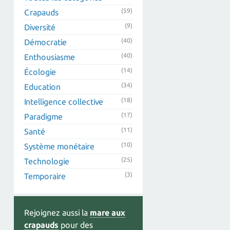
(59)
Crapauds
(9)
Diversité
(40)
Démocratie
(40)
Enthousiasme
(14)
Écologie
(34)
Education
(18)
Intelligence collective
(17)
Paradigme
(11)
Santé
(10)
Système monétaire
(25)
Technologie
(3)
Temporaire
Rejoignez aussi la
mare aux
crapauds
pour des