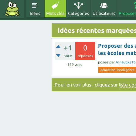
Idées
Mots clés
Catégories
Utilisateurs
Proposer
Idées récentes marquée
Proposer des 
+1
0
les écoles ma
vote
réponses
posée
par
Arnaudx216
129
vues
education-intelligence-
Pour en voir plus , cliquez sur
liste c