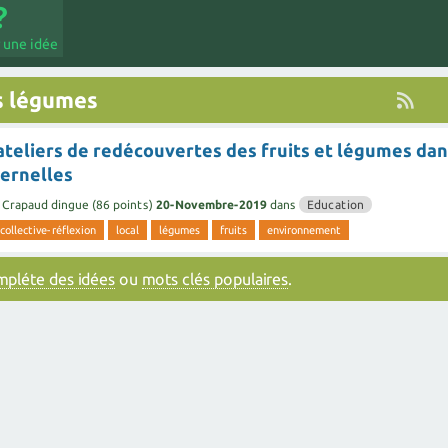
 une idée
s légumes
ateliers de redécouvertes des fruits et légumes da
ternelles
Crapaud dingue
(
86
points)
20-Novembre-2019
dans
Education
collective-réflexion
local
légumes
fruits
environnement
ompléte des idées
ou
mots clés populaires
.