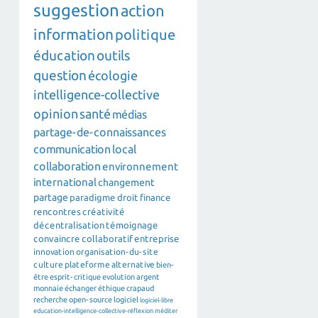
suggestion
action
information
politique
éducation
outils
question
écologie
intelligence-collective
opinion
santé
médias
partage-de-connaissances
communication
local
collaboration
environnement
international
changement
partage
paradigme
droit
finance
rencontres
créativité
décentralisation
témoignage
convaincre
collaboratif
entreprise
innovation
organisation-du-site
culture
plateforme
alternative
bien-
être
esprit-critique
evolution
argent
monnaie
échanger
éthique
crapaud
recherche
open-source
logiciel
logiciel-libre
education-intelligence-collective-réflexion
méditer