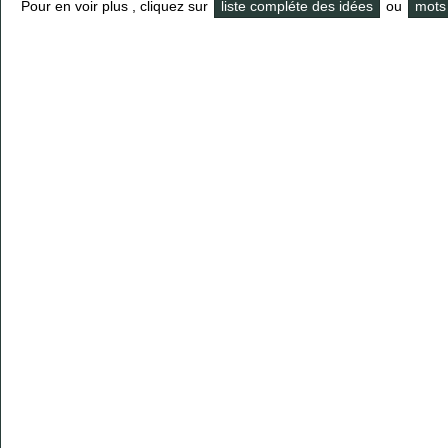
Pour en voir plus , cliquez sur
liste compléte des idées
ou
mots 