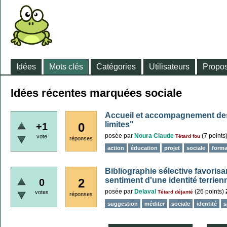
Idées
Mots clés
Catégories
Utilisateurs
Propos
Idées récentes marquées sociale
Accueil et accompagnement des
limites"
0
+1
posée
par
Noura Claude
(
7
points
vote
Tétard fou
réponses
action
éducation
projet
sociale
forma
Bibliographie sélective favorisant 
sentiment d'une identité terrien
2
0
posée
par
Delaval
(
26
points)
votes
Tétard déjanté
réponses
suggestion
méditer
sociale
identité
s