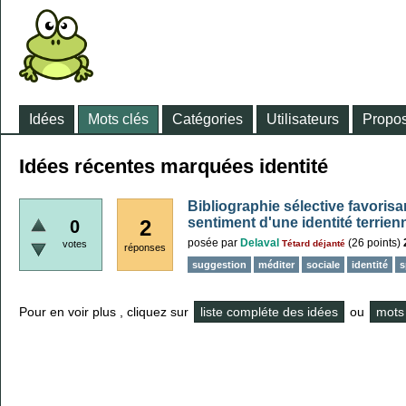
Idées
Mots clés
Catégories
Utilisateurs
Propos
Idées récentes marquées identité
Bibliographie sélective favorisant 
sentiment d'une identité terrien
2
0
posée
par
Delaval
(
26
points)
votes
Tétard déjanté
réponses
suggestion
méditer
sociale
identité
s
Pour en voir plus , cliquez sur
liste compléte des idées
ou
mots 