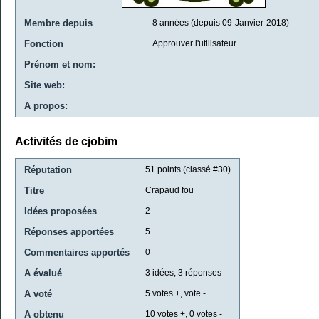
Membre depuis
8 années (depuis 09-Janvier-2018)
Fonction
Approuver l'utilisateur
Prénom et nom:
Site web:
A propos:
Activités de cjobim
Réputation
51
points (classé #
30
)
Titre
Crapaud fou
Idées proposées
2
Réponses apportées
5
Commentaires apportés
0
A évalué
3
idées,
3
réponses
A voté
5
votes +, vote -
A obtenu
10
votes +,
0
votes -