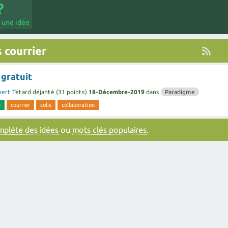
 une idée
 courrier
 gratuit
bert
Tétard déjanté
(
31
points)
18-Décembre-2019
dans
Paradigme
e
courrier
colis
collaboration
ompléte des idées
ou
mots clés populaires
.