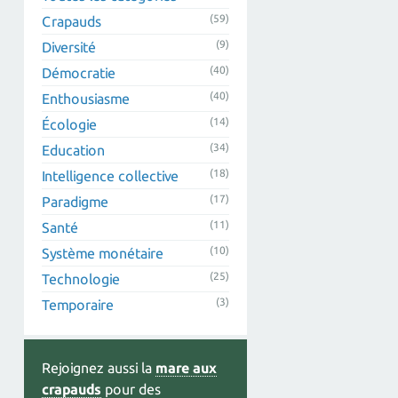
(59)
Crapauds
(9)
Diversité
(40)
Démocratie
(40)
Enthousiasme
(14)
Écologie
(34)
Education
(18)
Intelligence collective
(17)
Paradigme
(11)
Santé
(10)
Système monétaire
(25)
Technologie
(3)
Temporaire
Rejoignez aussi la
mare aux
crapauds
pour des