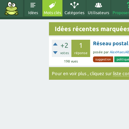
Idées
Mots clés
Catégories
Utilisateurs
Proposer
Idées récentes marquées
Réseau postal
+2
1
posée
par
AlexMaesAl
votes
réponse
suggestion
politiqu
198
vues
Pour en voir plus , cliquez sur
liste c