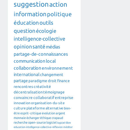
suggestion
action
information
politique
éducation
outils
question
écologie
intelligence-collective
opinion
santé
médias
partage-de-connaissances
communication
local
collaboration
environnement
international
changement
partage
paradigme
droit
finance
rencontres
créativité
décentralisation
témoignage
convaincre
collaboratif
entreprise
innovation
organisation-du-site
culture
plateforme
alternative
bien-
être
esprit-critique
evolution
argent
monnaie
échanger
éthique
crapaud
recherche
open-source
logiciel
logiciel-libre
education-intelligence-collective-réflexion
méditer