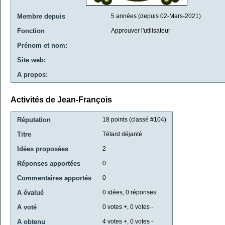
Membre depuis
5 années (depuis 02-Mars-2021)
Fonction
Approuver l'utilisateur
Prénom et nom:
Site web:
A propos:
Activités de Jean-François
Réputation
18
points (classé #
104
)
Titre
Tétard déjanté
Idées proposées
2
Réponses apportées
0
Commentaires apportés
0
A évalué
0
idées,
0
réponses
A voté
0
votes +,
0
votes -
A obtenu
4
votes +,
0
votes -