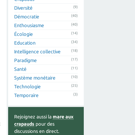
(9)
Diversité
(40)
Démocratie
(40)
Enthousiasme
(14)
Écologie
(34)
Education
(18)
Intelligence collective
(17)
Paradigme
(11)
Santé
(10)
Système monétaire
(25)
Technologie
(3)
Temporaire
Rejoignez aussi la
mare aux
t
crapauds
pour des
discussions en direct.