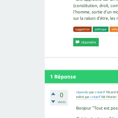
(constitution, droit, co
l'homme, sortie d'un mo
sur la raison d'être, les 
suggestion
politique
réfo
1
Réponse
répondu
par
créatif
Tétard 
0
edité
par
créatif
08-Février
votes
Bonjour "Tout est pos