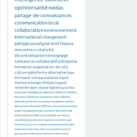
opinion
santé
médias
partage-de-connaissances
communication
local
collaboration
environnement
international
changement
partage
paradigme
droit
finance
rencontres
créativité
décentralisation
témoignage
convaincre
collaboratif
entreprise
innovation
organisation-du-site
culture
plateforme
alternative
bien-
être
esprit-critique
evolution
argent
monnaie
échanger
éthique
crapaud
recherche
open-source
logiciel
logiciel-libre
education-intelligence-collective-réflexion
méditer
low-tech
civilisation-consciente
union
réforme
spirituel
savoir-être
transition
incubateur
univers
démocratie
education
diffuser
vote
science
humain
projet
transparence
gouvernance
diversité
web
enthousiasme
école
communauté
zéro-déchet
interdépendance
émotion
sépulture
cimetière
open-
hardware
action-non-violente
developpement-durable
poésie
ecommerce
jeu-video
ecosysteme
transport
permaculture
référendum
definition
être-humain