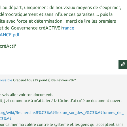
l au départ, uniquement de nouveaux moyens de s'exprimer,
 démocratiquement et sans influences parasites ... puis la
ite avec force et détermination : merci de lire les premiers
et de Gouvernance créACTIVE f
rance-
NANCE.pdf
 créActif
possible
Crapaud fou
(
39
points)
08-Février-2021
e vais aller voir ton document.
t, j'ai commencé à m'atteler à la tâche. J'ai créé un document ouvert
ity.org/wiki/Recherche:R%C3%A9flexion_sur_des_r%C3%A9formes_de_
%C3%A9
 pour calmer ma colère contre le système et les gens qui acceptent sans