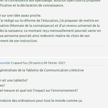
lier la connaissance aux openbadge. Solution open source proposée
ification et la déclaration de connaissance.
é sur une idée assez proche.
ai rédigé sur la réforme de l'éducation, j'ai proposer de mettre en
ation (Monnaie de la connaissance) et d'un revenu universel de la
dès la naissance. Le montant reçu mensuellement pourrait varier en
ue personne pourrait ainsi redevenir maitre du choix de son
ement de son instruction.
possible
Crapaud fou
(
39
points)
09-Février-2021
n généralisée de la Tablette de Communication créActive
 ait une tablette?
tes?
tel mesure et quel est l'impact sur l'environnement?
produire des ordinateurs pour tout le monde comme ça.