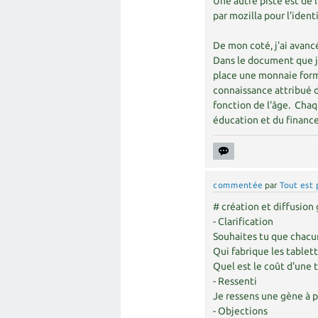
Une autre piste est de 
par mozilla pour l'ident
De mon coté, j'ai avanc
Dans le document que j'
place une monnaie form
connaissance attribué 
fonction de l'âge. Chaq
éducation et du financ
commentée
par
Tout est 
# création et diffusio
- Clarification
Souhaites tu que chacun
Qui fabrique les tablet
Quel est le coût d'une 
- Ressenti
Je ressens une gène à 
- Objections