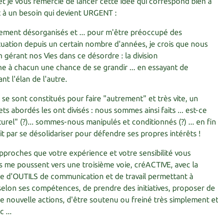
 et je vous remercie de lancer cette idée qui correspond bien à
 à un besoin qui devient URGENT :
ment désorganisés et ... pour m'être préoccupé des
tuation depuis un certain nombre d'années, je crois que nous
gérant nos Vies dans ce désordre : la division
e à chacun une chance de se grandir ... en essayant de
nt l'élan de l'autre.
e sont constitués pour faire "autrement" et très vite, un
s abordés les ont divisés : nous sommes ainsi faits ... est-ce
ulturel" (?)... sommes-nous manipulés et conditionnés (?) ... en fin
t par se désolidariser pour défendre ses propres intérêts !
proches que votre expérience et votre sensibilité vous
nes me poussent vers une troisième voie, créACTIVE, avec la
ie d'OUTILS de communication et de travail permettant à
elon ses compétences, de prendre des initiatives, proposer de
de nouvelle actions, d'être soutenu ou freiné très simplement e
 ...