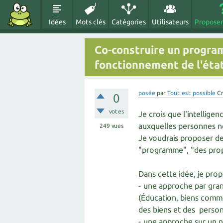
Idées
Mots clés
Catégories
Utilisateurs
Proposer
Co-construire un progr
fonctionnement de l'état
posée
par
Tout est possible
C
0
votes
Je crois que l'intellige
auxquelles personnes n
249
vues
Je voudrais proposer de
"programme", "des propo
Dans cette idée, je prop
- une approche par gran
(Éducation, biens commun
des biens et des personn
- une approche sur un n