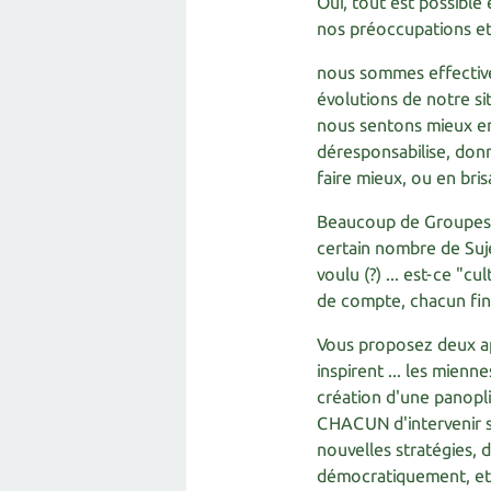
Oui, tout est possible
nos préoccupations et
nous sommes effective
évolutions de notre si
nous sentons mieux en 
déresponsabilise, donn
faire mieux, ou en brisa
Beaucoup de Groupes s
certain nombre de Sujet
voulu (?) ... est-ce "c
de compte, chacun fini
Vous proposez deux ap
inspirent ... les mien
création d'une panopl
CHACUN d'intervenir s
nouvelles stratégies, 
démocratiquement, etc