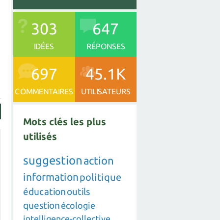
303
647
IDÉES
RÉPONSES
697
45.1K
COMMENTAIRES
UTILISATEURS
Mots clés les plus
utilisés
suggestion
action
information
politique
éducation
outils
question
écologie
intelligence-collective