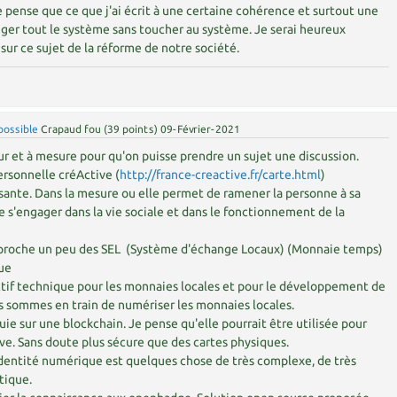
 pense que ce que j'ai écrit à une certaine cohérence et surtout une
uger tout le système sans toucher au système. Je serai heureux
sur ce sujet de la réforme de notre société.
possible
Crapaud fou
(
39
points)
09-Février-2021
r et à mesure pour qu'on puisse prendre un sujet une discussion.
ersonnelle créActive (
http://france-creactive.fr/carte.html
)
ssante. Dans la mesure ou elle permet de ramener la personne à sa
e s'engager dans la vie sociale et dans le fonctionnement de la
pproche un peu des SEL (Système d'échange Locaux) (Monnaie temps)
ue
ctif technique pour les monnaies locales et pour le développement de
s sommes en train de numériser les monnaies locales.
uie sur une blockchain. Je pense qu'elle pourrait être utilisée pour
ive. Sans doute plus sécure que des cartes physiques.
identité numérique est quelques chose de très complexe, de très
tique.