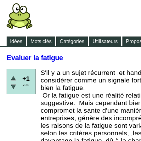
Idées
Mots clés
Catégories
Utilisateurs
Propos
Evaluer la fatigue
S'il y a un sujet récurrent ,et han
+1
considérer comme un signale fort
vote
bien la fatigue.
Or la fatigue est une réalité rela
suggestive. Mais cependant bien 
compromet la sante d'une manièr
entreprises, génère des incompré
les raisons de la fatigue sont var
selon les critères personnels, ,
davantage la fatigue, dû à la cha