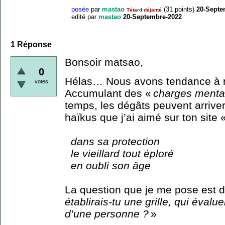
posée
par
mastao
(
31
points)
20-Septe
Tétard déjanté
edité
par
mastao
20-Septembre-2022
1
Réponse
Bonsoir matsao,
0
Hélas… Nous avons tendance à 
votes
Accumulant des «
charges menta
temps, les dégâts peuvent arriver
haïkus que j’ai aimé sur ton site 
dans sa protection
le vieillard tout éploré
en oubli son âge
La question que je me pose est d
établirais-tu une grille, qui évalue
d’une personne ?
»