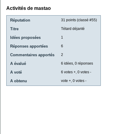
Activités de mastao
Réputation
31
points (classé #
55
)
Titre
Tétard déjanté
Idées proposées
1
Réponses apportées
6
Commentaires apportés
2
A évalué
6
idées,
0
réponses
A voté
6
votes +,
0
votes -
A obtenu
vote +,
0
votes -