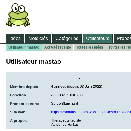
Idées
Mots clés
Catégories
Utilisateurs
Propos
Utilisateur mastao
Activité récente
Toutes les idées
Toutes les r
Utilisateur mastao
Membre depuis
4 années (depuis 03-Juin-2022)
Fonction
Approuver l'utilisateur
Prénom et nom:
Serge Blanchard
Site web:
https://lesmainstaoistes.wixsite.com/lesmainstaois
A propos:
Thérapeute taoïste
Auteur de Haïkus