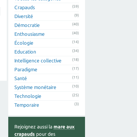
(59)
Crapauds
(9)
Diversité
(40)
Démocratie
(40)
Enthousiasme
(14)
Écologie
(34)
Education
(18)
Intelligence collective
(17)
Paradigme
(11)
Santé
(10)
Système monétaire
(25)
Technologie
(3)
Temporaire
Rejoignez aussi la
mare aux
crapauds
pour des