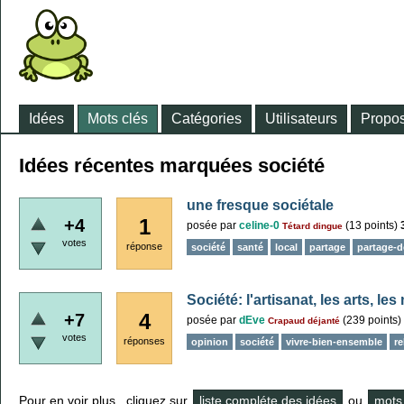
Idées
Mots clés
Catégories
Utilisateurs
Propos
Idées récentes marquées société
une fresque sociétale
1
+4
posée
par
celine-0
(
13
points)
Tétard dingue
votes
réponse
société
santé
local
partage
partage-
Société: l'artisanat, les arts, le
4
+7
posée
par
dEve
(
239
points)
Crapaud déjanté
votes
réponses
opinion
société
vivre-bien-ensemble
re
Pour en voir plus , cliquez sur
liste compléte des idées
ou
mots 