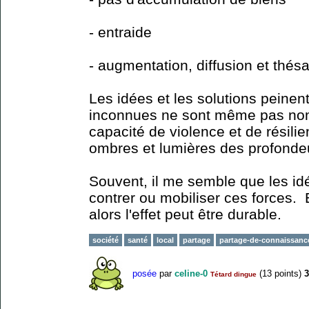
- entraide
- augmentation, diffusion et thé
Les idées et les solutions peinen
inconnues ne sont même pas no
capacité de violence et de résili
ombres et lumières des profond
Souvent, il me semble que les id
contrer ou mobiliser ces forces. E
alors l'effet peut être durable.
société
santé
local
partage
partage-de-connaissanc
posée
par
celine-0
(
13
points)
3
Tétard dingue