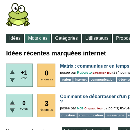
Idées
Mots clés
Catégories
Utilisateurs
Propos
Idées récentes marquées internet
Matrix : communiquer en temps 
0
+1
posée
par
Rubujeto
(
284
points
Batracien fou
vote
réponses
action
internet
communication
décentr
Comment se débarrasser d'un pi
?
3
0
posée
par
Nde
(
37
points)
05-Se
votes
Crapaud fou
réponses
question
communication
messagerie
i