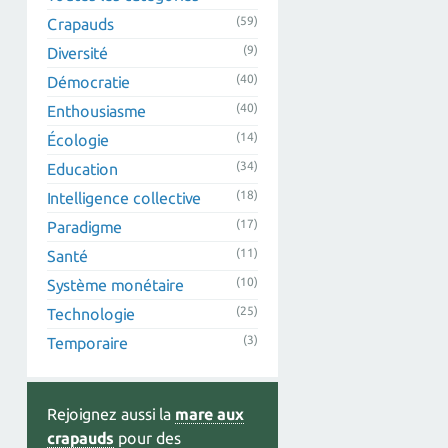
(59)
Crapauds
(9)
Diversité
(40)
Démocratie
(40)
Enthousiasme
(14)
Écologie
(34)
Education
(18)
Intelligence collective
(17)
Paradigme
(11)
Santé
(10)
Système monétaire
(25)
Technologie
(3)
Temporaire
Rejoignez aussi la
mare aux
crapauds
pour des