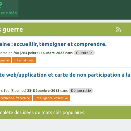
 une idée
s guerre
ine : accueillir, témoigner et comprendre.
tracien fou
(
284
points)
16-Mars-2022
dans
Culturelle
guerre
international
te web/application et carte de non participation à la
rd fou
(
5
points)
23-Décembre-2018
dans
Démocratie
terrienne-fraternité
intelligence-collective
ompléte des idées
ou
mots clés populaires
.