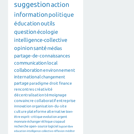
suggestion
action
information
politique
éducation
outils
question
écologie
intelligence-collective
opinion
santé
médias
partage-de-connaissances
communication
local
collaboration
environnement
international
changement
partage
paradigme
droit
finance
rencontres
créativité
décentralisation
témoignage
convaincre
collaboratif
entreprise
innovation
organisation-du-site
culture
plateforme
alternative
bien-
être
esprit-critique
evolution
argent
monnaie
échanger
éthique
crapaud
recherche
open-source
logiciel
logiciel-libre
education-intelligence-collective-réflexion
méditer