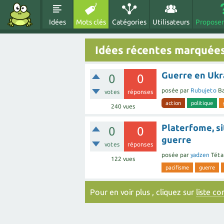
Idées
Mots clés
Catégories
Utilisateurs
Proposer
Idées récentes marquée
Guerre en Ukra
0
0
posée
par
Rubujeto
Ba
votes
réponses
action
politique
240
vues
Platerfome, si
0
0
guerre
votes
réponses
posée
par
yadzen
Téta
122
vues
pacifisme
guerre
Pour en voir plus , cliquez sur
liste c