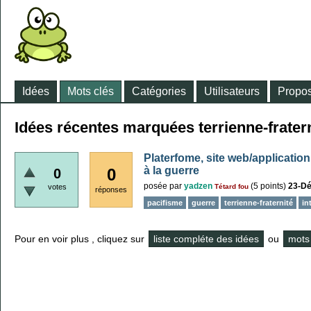
Idées
Mots clés
Catégories
Utilisateurs
Propos
Idées récentes marquées terrienne-frater
Platerfome, site web/application
à la guerre
0
0
posée
par
yadzen
(
5
points)
23-D
votes
Tétard fou
réponses
pacifisme
guerre
terrienne-fraternité
in
Pour en voir plus , cliquez sur
liste compléte des idées
ou
mots 