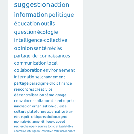
suggestion
action
information
politique
éducation
outils
question
écologie
intelligence-collective
opinion
santé
médias
partage-de-connaissances
communication
local
collaboration
environnement
international
changement
partage
paradigme
droit
finance
rencontres
créativité
décentralisation
témoignage
convaincre
collaboratif
entreprise
innovation
organisation-du-site
culture
plateforme
alternative
bien-
être
esprit-critique
evolution
argent
monnaie
échanger
éthique
crapaud
recherche
open-source
logiciel
logiciel-libre
education-intelligence-collective-réflexion
méditer