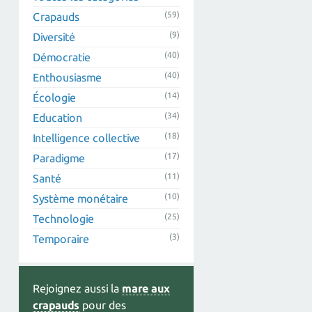
(59)
Crapauds
(9)
Diversité
(40)
Démocratie
(40)
Enthousiasme
(14)
Écologie
(34)
Education
(18)
Intelligence collective
(17)
Paradigme
(11)
Santé
(10)
Système monétaire
(25)
Technologie
(3)
Temporaire
Rejoignez aussi la
mare aux
crapauds
pour des