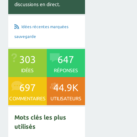
discussions en direct.
Idées récentes marquées
sauvegarde
303
647
IDÉES
RÉPONSES
697
44.9K
COMMENTAIRES
UTILISATEURS
Mots clés les plus
utilisés