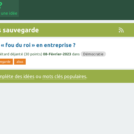
 une idée
s sauvegarde
 « fou du roi » en entreprise ?
étard déjanté
(
30
points)
08-Février-2023
dans
Démocratie
vegarde
abus
ompléte des idées
ou
mots clés populaires
.