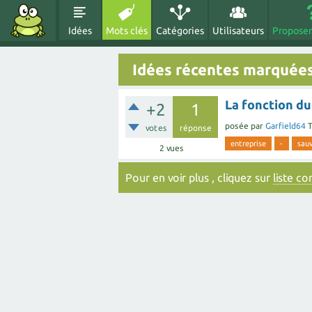
Idées
Mots clés
Catégories
Utilisateurs
Proposer
Idées récentes marquée
La fonction du
+2
1
posée
par
Garfield64
T
votes
réponse
entreprise
-
sau
2
vues
Pour en voir plus , cliquez sur
liste c