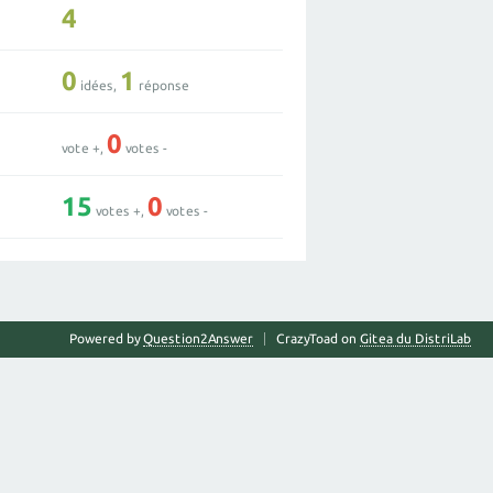
4
0
1
idées,
réponse
0
vote +,
votes -
15
0
votes +,
votes -
Powered by
Question2Answer
CrazyToad on
Gitea du DistriLab