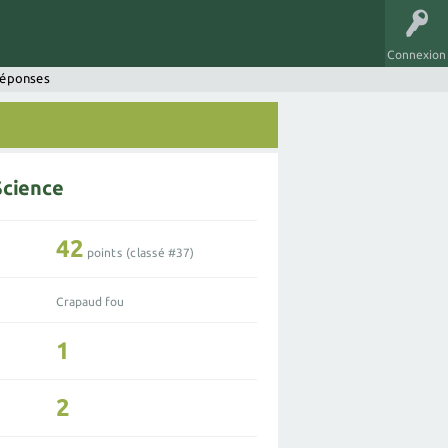
Connexion
réponses
Science
42
points (classé #
37
)
Crapaud fou
1
2