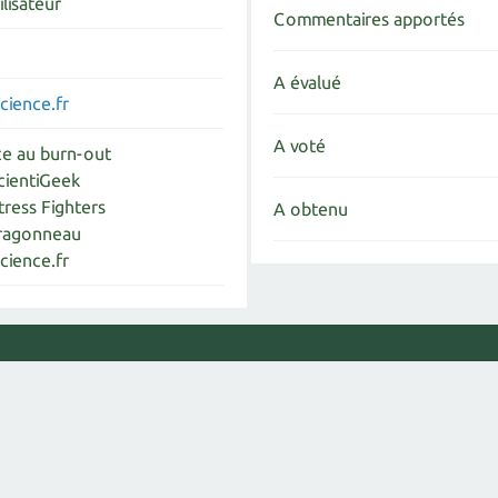
ilisateur
Commentaires apportés
A évalué
ience.fr
A voté
ice au burn-out
cientiGeek
tress Fighters
A obtenu
ragonneau
ience.fr