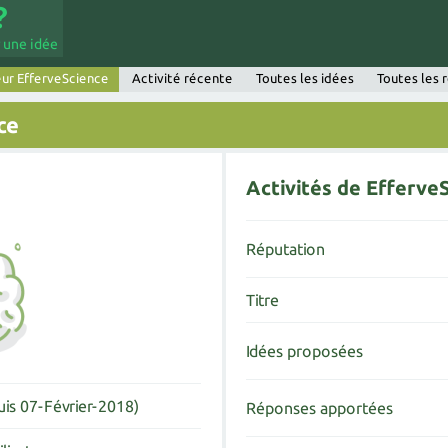
 une idée
eur EfferveScience
Activité récente
Toutes les idées
Toutes les 
ce
Activités de Efferve
Réputation
Titre
Idées proposées
is 07-Février-2018)
Réponses apportées