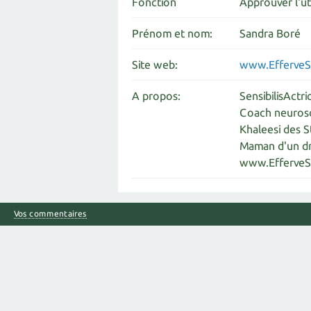
Fonction
Approuver l'ut
Prénom et nom:
Sandra Boré
Site web:
www.EfferveSc
A propos:
SensibilisActr
Coach neuros
Khaleesi des S
Maman d'un d
www.EfferveSc
Vos commentaires