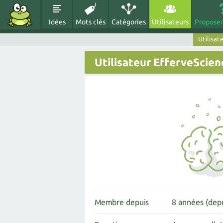
Idées
Mots clés
Catégories
Utilisateurs
Proposer
Utilisat
Utilisateur EfferveScien
Membre depuis
8 années (depu