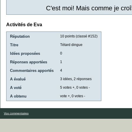
C'est moi! Mais comme je croîs
Activités de Eva
Réputation
10
points (classé #
152
)
Titre
Tétard dingue
Idées proposées
0
Réponses apportées
1
Commentaires apportés
4
A évalué
3
idées,
2
réponses
A voté
5
votes +,
0
votes -
A obtenu
vote +,
0
votes -
Vos commentaires