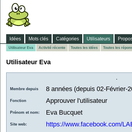
Idées
Mots clés
Catégories
Utilisateurs
Propos
Utilisateur Eva
Activité récente
Toutes les idées
Toutes les répon
Utilisateur Eva
8 années (depuis 02-Février-2
Membre depuis
Approuver l'utilisateur
Fonction
Eva Bucquet
Prénom et nom:
https://www.facebook.com/L
Site web: