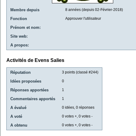
Membre depuis
8 années (depuis 02-Février-2018)
Fonction
Approuver l'utilisateur
Prénom et nom:
Site web:
A propos:
Activités de Evens Salies
Réputation
3
points (classé #
244
)
Idées proposées
0
Réponses apportées
1
Commentaires apportés
1
A évalué
0
idées,
0
réponses
A voté
0
votes +,
0
votes -
A obtenu
0
votes +,
0
votes -