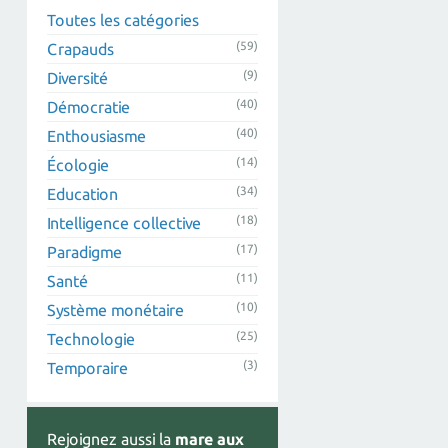
Toutes les catégories
(59)
Crapauds
(9)
Diversité
(40)
Démocratie
(40)
Enthousiasme
(14)
Écologie
(34)
Education
(18)
Intelligence collective
(17)
Paradigme
(11)
Santé
(10)
Système monétaire
(25)
Technologie
(3)
Temporaire
Rejoignez aussi la
mare aux