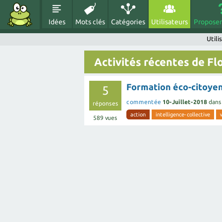
Idées
Mots clés
Catégories
Utilisateurs
Proposer
Utili
Activités récentes de Fl
Formation éco-citoyen
5
commentée
10-Juillet-2018
dan
réponses
action
intelligence-collective
589
vues