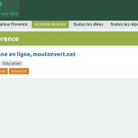
 une idée
sateur Florence
Activité récente
Toutes les idées
Toutes les rép
orence
ne en ligne, moutonvert.net
s
Education
web
formation