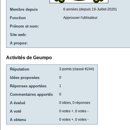
Membre depuis
6 années (depuis 19-Juillet-2020)
Fonction
Approuver l'utilisateur
Prénom et nom:
Site web:
A propos:
Activités de Geumpo
Réputation
3
points (classé #
244
)
Idées proposées
0
Réponses apportées
1
Commentaires apportés
0
A évalué
0
idées,
0
réponses
A voté
0
votes +,
0
votes -
A obtenu
0
votes +,
0
votes -