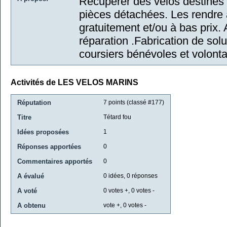
Récupérer des vélos destinés 
pièces détachées. Les rendre 
gratuitement et/ou à bas prix. A
réparation .Fabrication de so
coursiers bénévoles et volontar
Activités de LES VELOS MARINS
Réputation
7
points (classé #
177
)
Titre
Tétard fou
Idées proposées
1
Réponses apportées
0
Commentaires apportés
0
A évalué
0
idées,
0
réponses
A voté
0
votes +,
0
votes -
A obtenu
vote +,
0
votes -