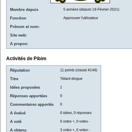
Membre depuis
5 années (depuis 19-Février-2021)
Fonction
Approuver l'utilisateur
Prénom et nom:
Site web:
A propos:
Activités de Pibim
Réputation
11
points (classé #
149
)
Titre
Tétard dingue
Idées proposées
1
Réponses apportées
0
Commentaires apportés
0
A évalué
0
idées,
0
réponses
A voté
0
votes +,
0
votes -
A obtenu
3
votes +,
0
votes -