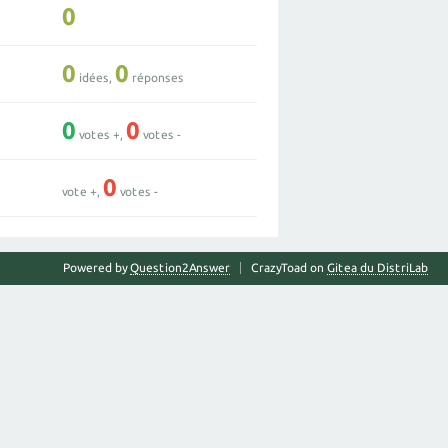
0
0
0
idées,
réponses
0
0
votes +,
votes -
0
vote +,
votes -
Powered by
Question2Answer
CrazyToad on
Gitea du DistriLab