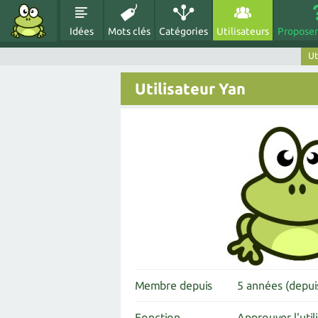
Idées
Mots clés
Catégories
Utilisateurs
Proposer
Ut
Utilisateur Yan
Membre depuis
5 années (depu
Fonction
Approuver l'util