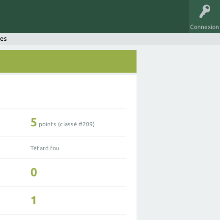
Connexion
ses
5
points (classé #
209
)
Tétard fou
0
1