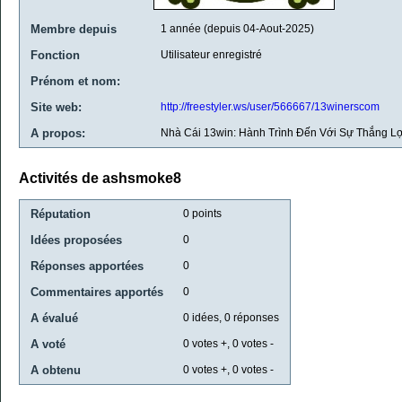
Membre depuis
1 année (depuis 04-Aout-2025)
Fonction
Utilisateur enregistré
Prénom et nom:
Site web:
http://freestyler.ws/user/566667/13winerscom
A propos:
Nhà Cái 13win: Hành Trình Đến Với Sự Thắng Lợ
Activités de ashsmoke8
Réputation
0
points
Idées proposées
0
Réponses apportées
0
Commentaires apportés
0
A évalué
0
idées,
0
réponses
A voté
0
votes +,
0
votes -
A obtenu
0
votes +,
0
votes -