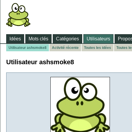
Idées
Mots clés
Catégories
Utilisateurs
Propos
Utilisateur ashsmoke8
Activité récente
Toutes les idées
Toutes l
Utilisateur ashsmoke8