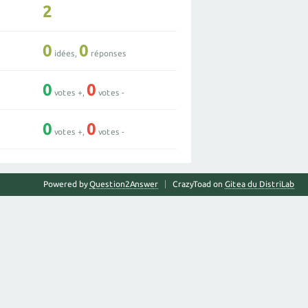
2
0
0
idées,
réponses
0
0
votes +,
votes -
0
0
votes +,
votes -
Powered by
Question2Answer
CrazyToad on
Gitea du DistriLab