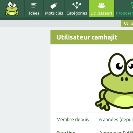
Idées
Mots clés
Catégories
Utilisateurs
Proposer
Utili
Utilisateur camhajit
Membre depuis
6 années (depu
Fonction
Approuver l'util