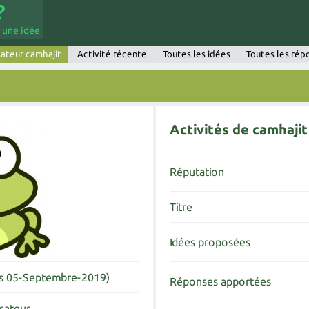
 une idée
sateur camhajit
Activité récente
Toutes les idées
Toutes les rép
Activités de camhajit
Réputation
Titre
Idées proposées
is 05-Septembre-2019)
Réponses apportées
isateur