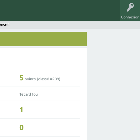
Connexion
onses
5
points (classé #
209
)
Tétard fou
1
0