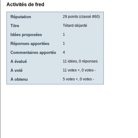
Activités de fred
Réputation
29
points (classé #
60
)
Titre
Tétard déjanté
Idées proposées
1
Réponses apportées
1
Commentaires apportés
4
A évalué
11
idées,
0
réponses
A voté
11
votes +,
0
votes -
A obtenu
5
votes +,
0
votes -