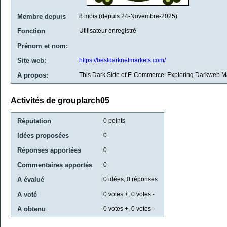
Membre depuis
8 mois (depuis 24-Novembre-2025)
Fonction
Utilisateur enregistré
Prénom et nom:
Site web:
https://bestdarknetmarkets.com/
A propos:
This Dark Side of E-Commerce: Exploring Darkweb M
Activités de grouplarch05
Réputation
0
points
Idées proposées
0
Réponses apportées
0
Commentaires apportés
0
A évalué
0
idées,
0
réponses
A voté
0
votes +,
0
votes -
A obtenu
0
votes +,
0
votes -