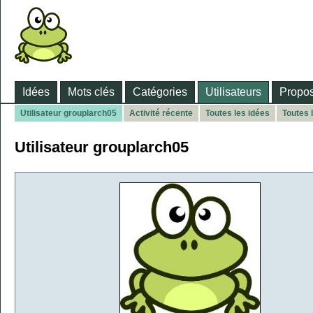
Idées
Mots clés
Catégories
Utilisateurs
Propos
Utilisateur grouplarch05
Activité récente
Toutes les idées
Toutes 
Utilisateur grouplarch05